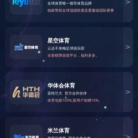
位是股四头肌、臀大肌、腓肠肌等。
能：股四头肌、臀大肌、腘绳肌群、腓
肠肌等，最大承重是150kg。
‹‹
1
››
公司信息
健身房方案
爱游戏体育-爱游
戏| 爱游戏官方网站
锐强简介
家庭健身
爱游戏体育
商用健身
跑步机
联系我们
体能训练
爱游戏体育-爱游戏| 爱
爱游戏体育-爱游戏| 爱
全民健身
游戏官方网站
游戏官方网站
康养健身
椭圆机
工程案例
校园体育
动感单车
健身房方案
力量器械
康体器材
公司业务
锐强体育集团为您提供单位健身房、企业健身房和私家健身房等多种健身
房健身器材的解决方案，为您提供舒华、乔山和艾力斯特等国内外优质品
牌的健身器材优选选择。