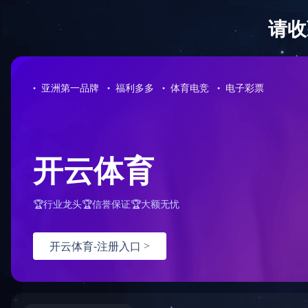
爱游戏体育
公司简介
爱游戏
爱游戏体育
锐
爱游戏体育-爱游戏| 爱游戏官方网站
跑步机