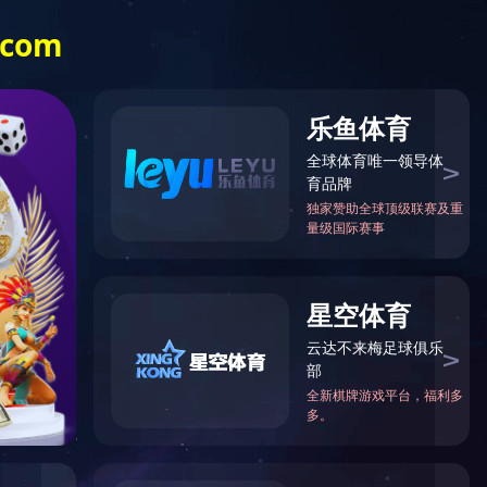
工程案例
客户服务
联系我们
务。
器械
全民健身
体能训练
校园体育