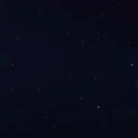
锐强体育为青岛胶南双珠社区打造社区健身广场
​锐强体育为胶州体育馆打造的健身房
区健身广场
​锐强体育为胶州体育馆打造健身房
务
集团为您提供单位健身房、企业健身房和私家健身房等多种健
器材的解决方案，为您提供舒华、乔山和艾力斯特等国内外优
健身器材优选选择。