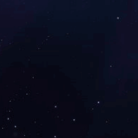
锐强体育为​齐鲁制药内蒙古分公司打造健身房
锐强体育为​齐鲁制药内蒙古分公司打造健身房
​锐强体
公司信息
健身房方案
锐强简介
家庭健身
爱游戏体育
商用健身
联系我们
体能训练
爱游戏体育-爱游戏| 爱游戏官方网站
全民健身
工程案例
康养健身
健身房方案
校园体育