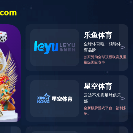
客户服务
联系我们
工程案例