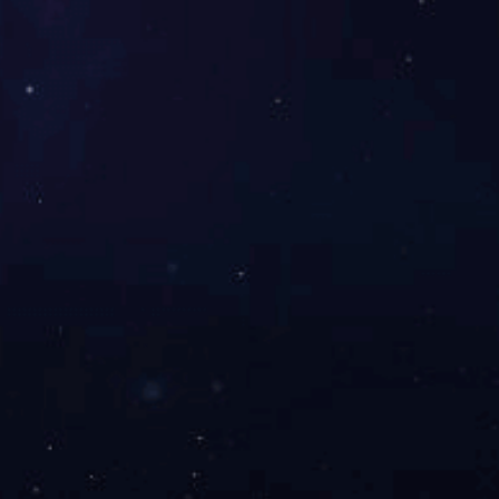
​锐强体育为齐鲁制药呼和浩特分公司打造健身房
育为齐鲁制药呼和浩特分公司打造健身房
锐强体育为青岛胶南双珠社区打造社
爱游戏体育-爱游戏| 爱游戏官
公司业
方网站
锐强体育
身房健身
跑步机
质品牌的
爱游戏体育-爱游戏| 爱游戏官方网站
椭圆机
动感单车
力量器械