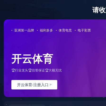
爱游戏体育
爱游戏体育
公司简介
爱游戏
当前位置：
网站爱游戏体育
>
工程案例
>
商用健身
>
单位