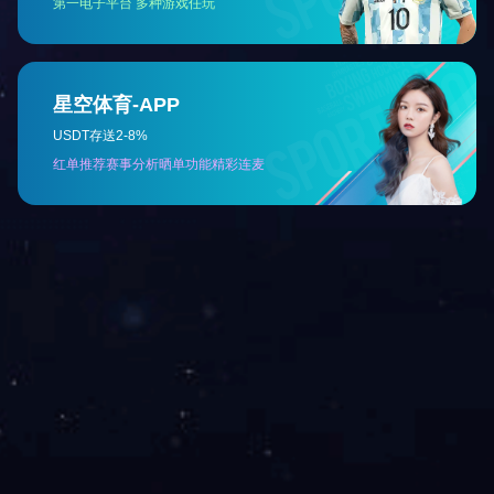
​锐强体育为胶州体育馆打造的健身房
​锐强体育为青岛金家岭社区构造社区健身广场
​锐强体育为胶州体育馆打造健身房
​锐强体育为青岛金家岭社区构造社区健
身广场
公司信息
健身房方案
爱游戏体育-爱游
戏| 爱游戏官方网站
锐强简介
家庭健身
爱游戏体育
商用健身
跑步机
联系我们
体能训练
爱游戏体育-爱游戏| 爱
爱游戏体育-爱游戏| 爱
全民健身
游戏官方网站
游戏官方网站
康养健身
椭圆机
工程案例
校园体育
动感单车
健身房方案
力量器械
康体器材
公司业务
锐强体育集团为您提供单位健身房、企业健身房和私家健身房等多种健身
房健身器材的解决方案，为您提供舒华、乔山和艾力斯特等国内外优质品