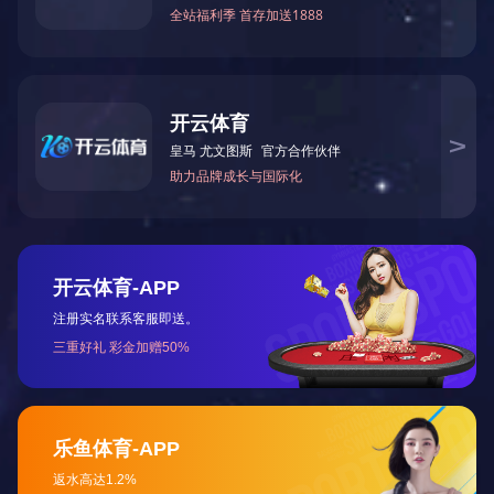
的科研存在明显缺口，亟需突破理论瓶颈。在此背景下，构建老
年人运动健康管理处方与智慧化管理平台时，老年群体精准数据
的系统性收集尤为关键。需通过动态监测生理指标、运动能力及
功能障碍等多维度数据，形成严谨的实证基础，从而支撑个性化
处方设计、优化平台算法，推动科研成果向有效干预转化，切实
提升老年运动康复的科学性与普适性。
山东省老干部活动中心书记刘旭东对专委会提出的课题方向给
与充分肯定和支持，同意发挥老干部活动中心的平台优势，配合
系统收集老年人真实运动与健康数据。通过科学监测与分析，为
智慧化管理平台提供精准、可靠的老年人群动态健康信息，助力
科研与实践深度融合，持续赋能老年运动健康管理处方与智慧化
管理体系的科学化、个性化发展。
学会秘书长杨善民强调，构建老年人运动健康管理处方与智慧
化平台需聚焦三大核心任务：通过动态采集生理、运动及功能障
碍数据，建立标准化数据库；基于AI算法开发个性化干预模型，
实现处方精准匹配与风险智能预警；创立科学自主评估体系（如
跌倒风险系数、功能衰退阈值），形成可量化、可复制、可追溯