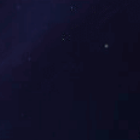
此次会议的圆满举办及专委会筹备组的成立，标志着山东老年运
动健康事业迈入产学研协同发展的新阶段。未来，专委会将通过
整合学术、产业与技术资源，构建老年健康服务新生态，为山东
省乃至全国老龄事业高质量发展注入可持续的强劲驱动力。
TAGS：
山东省老年学与老年医学学会运动